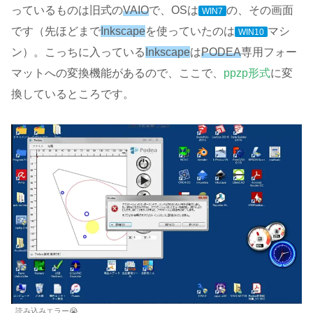
っているものは旧式の
VAIO
で、OSは
の、その画面
WIN7
です（先ほどまで
Inkscape
を使っていたのは
マシ
WIN10
ン）。こっちに入っている
Inkscape
は
PODEA
専用フォー
マットへの変換機能があるので、ここで、
ppzp形式
に変
換しているところです。
読み込みエラー😭