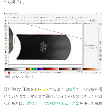
のち楽です。
画像にあわせて作図する
貼り付けた下絵を
トレース
するように
鉛筆ツール
で線を描
いていきます。マガタマ風のデザインのものはざっくり追
ったあとに、
選択ノードの種類をスムーズに
を使って曲線