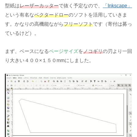
型紙は
レーザーカッター
で抜く予定なので、
「Inkscape」
という有名な
ベクタードロー
のソフトを活用していきま
す。かなりの高機能ながら
フリーソフト
です（寄付は募っ
ているけど）。
まず、ベースになる
ページサイズ
を
ノコギリ
の刃より一回
り大きい４００×１５０mmにしました。