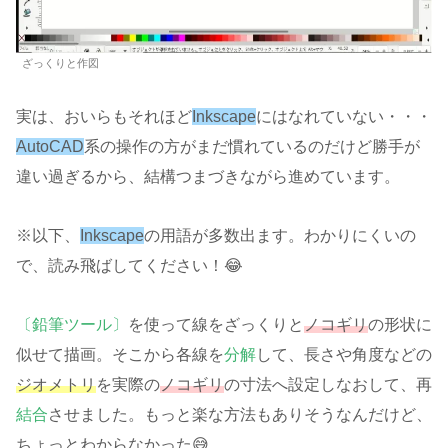
ざっくりと作図
実は、おいらもそれほど
Inkscape
にはなれていない・・・
AutoCAD
系の操作の方がまだ慣れているのだけど勝手が
違い過ぎるから、結構つまづきながら進めています。
※以下、
Inkscape
の用語が多数出ます。わかりにくいの
で、読み飛ばしてください！😂
〔鉛筆ツール〕
を使って線をざっくりと
ノコギリ
の形状に
似せて描画。そこから各線を
分解
して、長さや角度などの
ジオメトリ
を実際の
ノコギリ
の寸法へ設定しなおして、再
結合
させました。もっと楽な方法もありそうなんだけど、
ちょっとわからなかった😅