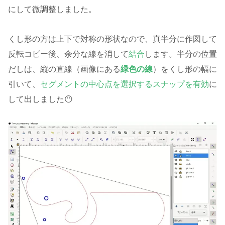
にして微調整しました。
くし形の方は上下で対称の形状なので、真半分に作図して
反転コピー後、余分な線を消して
結合
します。半分の位置
だしは、縦の直線（画像にある
緑色の線
）をくし形の幅に
引いて、
セグメントの中心点を選択するスナップを有効
に
して出しました😶