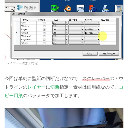
レイヤーへの加工指定
今回は単純に型紙の切断だけなので、
スクレーパー
のアウ
トラインの
レイヤー
に
切断
指定。素材は画用紙なので、
コ
ピー用紙
のパラメータで加工します。