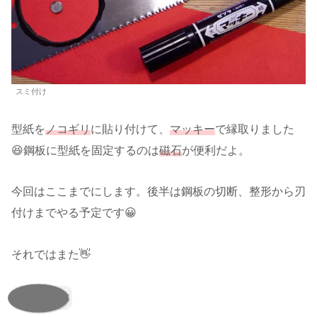
スミ付け
型紙を
ノコギリ
に貼り付けて、
マッキー
で縁取りました
😆鋼板に型紙を固定するのは
磁石
が便利だよ。
今回はここまでにします。後半は鋼板の切断、整形から刃
付けまでやる予定です😀
それではまた👋
SHARE