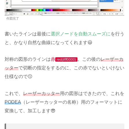
作図完了
書いたラインは最後に
選択ノードを自動スムーズに
を行う
と、かなり自然な曲線になってくれます😃
対称の図形のラインは
赤
。この後の
レーザーカ
red(#ff0000)
ッター
で切断の指定をするのに、この赤でないといけない
仕様なので😗
これで、
レーザーカッター
用の図形はできたので、これを
PODEA
（レーザーカッターの名称）用のフォーマットに
変換して、加工します😎