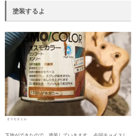
塗装するよ
オスモ
オイル
下地が
できたので
、
塗装していきます
。
今回チョイス
し