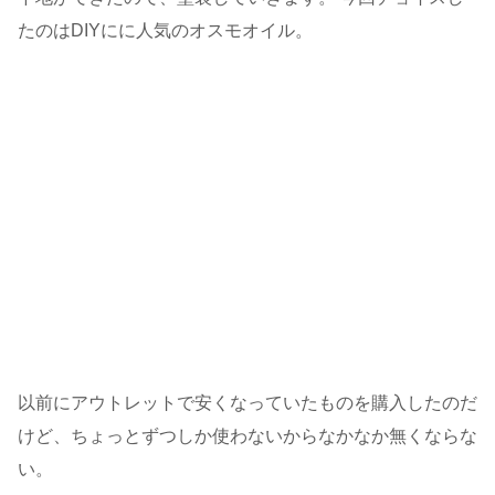
たのは
DIY
にに人気の
オスモオイル
。
以前に
アウトレット
で
安くなっていたものを
購入
した
のだ
けど、ちょっとずつしか使わないからなかなか無くならな
い。