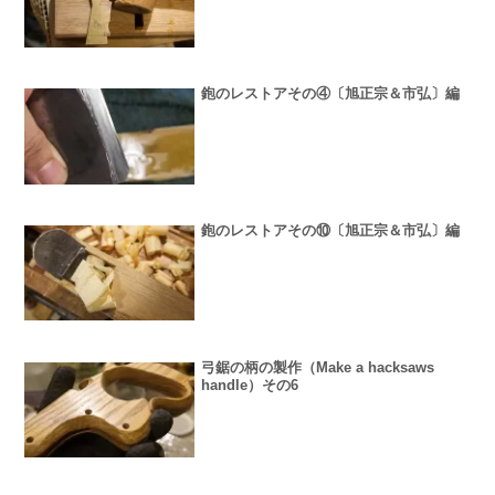
鉋のレストアその④〔旭正宗＆市弘〕編
鉋のレストアその⑩〔旭正宗＆市弘〕編
弓鋸の柄の製作（Make a hacksaws
handle）その6