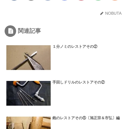
NOBUTA
関連記事
１分ノミのレストアその②
手回しドリルのレストアその②
鉋のレストアその⑤〔旭正宗＆市弘〕編