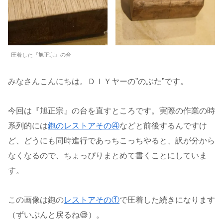
圧着した『旭正宗』の台
みなさんこんにちは。ＤＩＹヤーの”のぶた”です。
今回は『旭正宗』の台を直すところです。実際の作業の時
系列的には
鉋のレストアその④
などと前後するんですけ
ど、どうにも同時進行であっちこっちやると、訳が分から
なくなるので、ちょっぴりまとめて書くことにしていま
す。
この画像は鉋の
レストアその①
で圧着した続きになります
（ずいぶんと戻るね😅）。