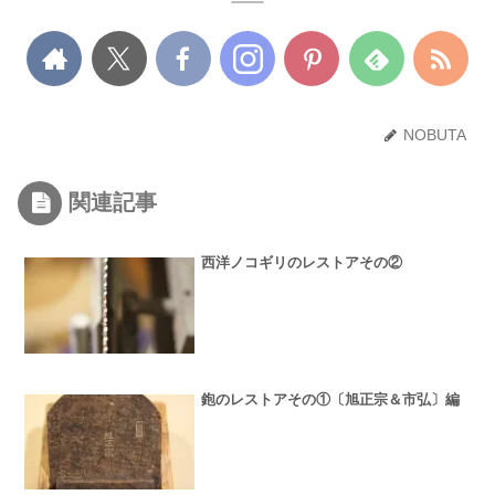
NOBUTA
関連記事
西洋ノコギリのレストアその②
鉋のレストアその①〔旭正宗＆市弘〕編