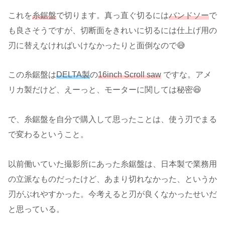
これを
糸鋸盤
で切ります。真っ直ぐ切るには
バンドソー
で
も良さそうですが、切断面をきれいに切るには仕上げ用の
刃に替えなければいけなかったりと面倒なので😅
この糸鋸盤は
DELTA製
の
16inch Scroll saw
ですな。アメ
リカ製だけど、えーっと、モーターに関しては秘密😆
で、糸鋸盤を自分で購入して思ったことは、使う刃でまる
で変わるということ。
以前働いていた撮影所にあった糸鋸盤は、日本製で業務用
の立派なものだったけど、あまり切れなかった、というか
刃がぶれやすかった。今考えると刃が良くなかったせいだ
と思っている。