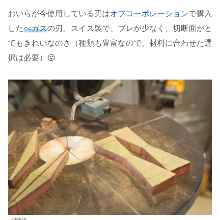
おいらが今使用している刃は
オフコーポレーション
で購入
した
ぺガス
の刃。スイス製で、ブレが少なく、切断面がと
てもきれいなのさ（種類も豊富なので、材料に合わせた選
択は必要）😮