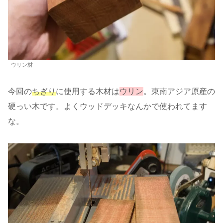
ウリン材
今回の
ちぎり
に使用する木材は
ウリン
。東南アジア原産の
硬っい木です。よくウッドデッキなんかで使われてます
な。