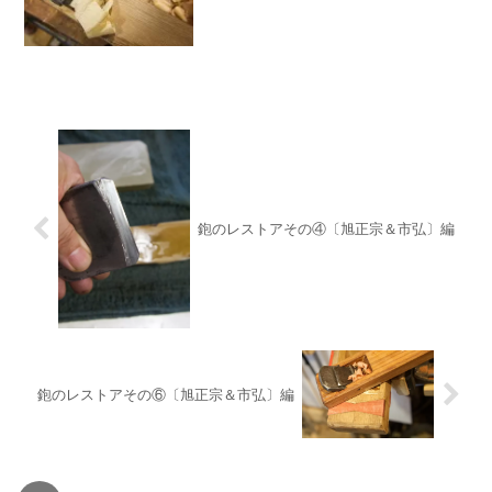
鉋のレストアその④〔旭正宗＆市弘〕編
鉋のレストアその⑥〔旭正宗＆市弘〕編